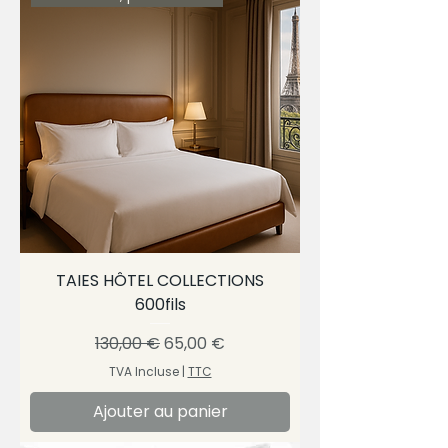
TAIES HÔTEL COLLECTIONS
600fils
Prix original
Prix promotionnel
130,00 €
65,00 €
TVA Incluse
|
TTC
Ajouter au panier