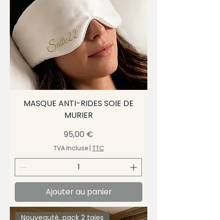
MASQUE ANTI-RIDES SOIE DE
MURIER
Prix
95,00 €
TVA Incluse
|
TTC
Ajouter au panier
Nouveauté, pack 2 taies