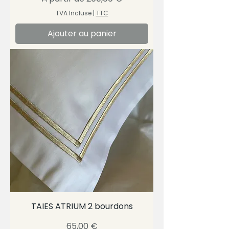
TVA Incluse
|
TTC
Ajouter au panier
TAIES ATRIUM 2 bourdons
Prix
65,00 €