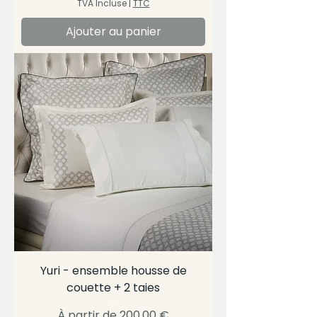
TVA Incluse
|
TTC
Ajouter au panier
Yuri - ensemble housse de
couette + 2 taies
Prix promotionnel
À partir de
200,00 €