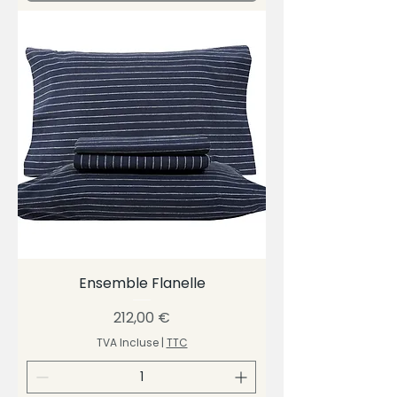
Ensemble Flanelle
Prix
212,00 €
TVA Incluse
|
TTC