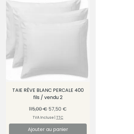
TAIE RÊVE BLANC PERCALE 400
fils / vendu 2
Prix original
Prix promotionnel
115,00 €
57,50 €
TVA Incluse
|
TTC
Ajouter au panier