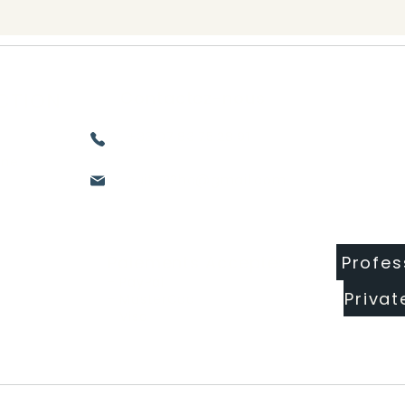
CTION
Contactez-nous
+33 07 83 75 28 91
nne
suite22hc@gmail.com
Profes
Paiements Acceptés
- PayPal
Privat
- MasterCad
- Visa