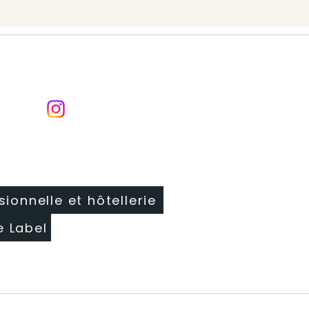
modèle Atrium 2 bourdons de TAIES.
Rejoignez nous
sionnelle et hôtellerie
e Label