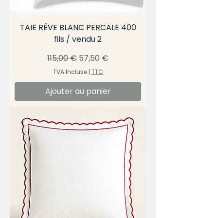
TAIE RÊVE BLANC PERCALE 400
fils / vendu 2
Prix original
Prix promotionnel
115,00 €
57,50 €
TVA Incluse
|
TTC
Ajouter au panier