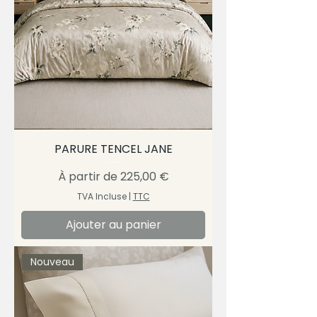
PARURE TENCEL JANE
Prix promotionnel
À partir de
225,00 €
TVA Incluse
|
TTC
Ajouter au panier
Nouveau