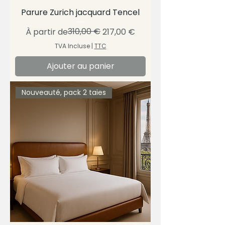
Parure Zurich jacquard Tencel
Prix original
Prix promotionnel
310,00 €
À partir de
217,00 €
TVA Incluse
|
TTC
Ajouter au panier
Nouveauté, pack 2 taies