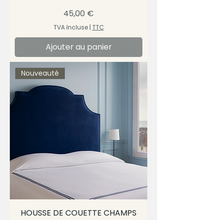
Prix
45,00 €
TVA Incluse
|
TTC
Ajouter au panier
Nouveauté
HOUSSE DE COUETTE CHAMPS