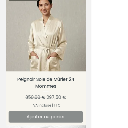
Peignoir Soie de Mûrier 24
Mommes
Prix original
Prix promotionnel
350,00 €
297,50 €
TVA Incluse
|
TTC
Ajouter au panier