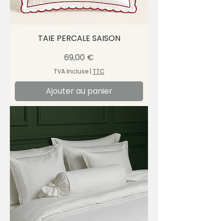
TAIE PERCALE SAISON
Prix
69,00 €
TVA Incluse
|
TTC
Ajouter au panier