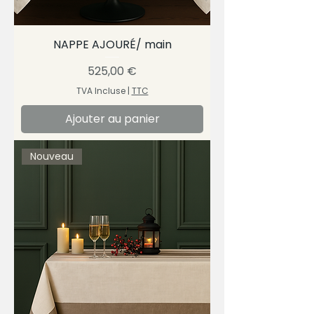
NAPPE AJOURÉ/ main
Prix
525,00 €
TVA Incluse
|
TTC
Ajouter au panier
Nouveau