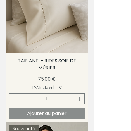
TAIE ANTI - RIDES SOIE DE
MÛRIER
Prix
75,00 €
TVA Incluse
|
TTC
Ajouter au panier
Nouveauté