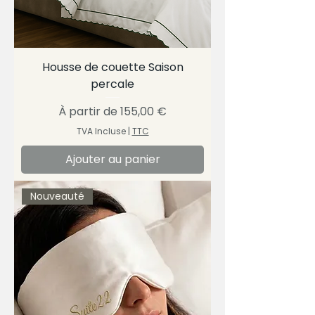
Housse de couette Saison
percale
Prix promotionnel
À partir de
155,00 €
TVA Incluse
|
TTC
Ajouter au panier
Nouveauté