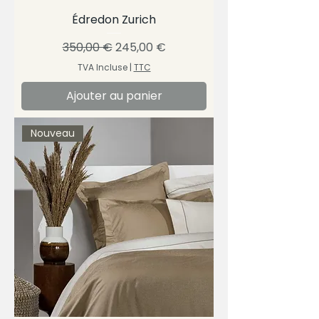
Édredon Zurich
Prix original
Prix promotionnel
350,00 €
245,00 €
TVA Incluse
|
TTC
Ajouter au panier
Nouveau