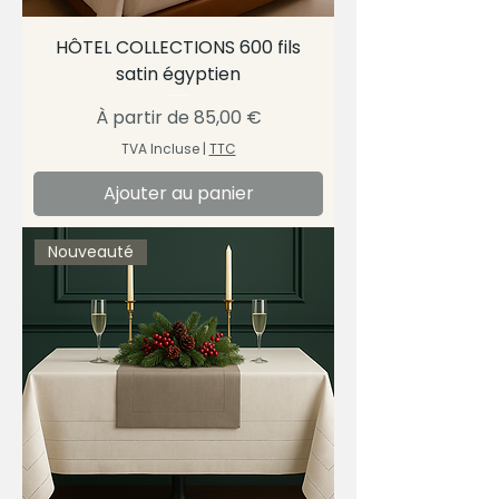
HÔTEL COLLECTIONS 600 fils
satin égyptien
Prix promotionnel
À partir de
85,00 €
TVA Incluse
|
TTC
Ajouter au panier
Nouveauté