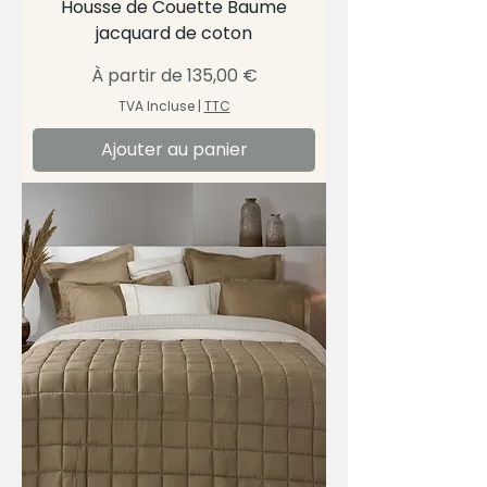
Housse de Couette Baume
jacquard de coton
Prix promotionnel
À partir de
135,00 €
TVA Incluse
|
TTC
Ajouter au panier