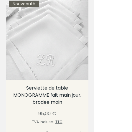
Nouveauté
Serviette de table
MONOGRAMME fait main jour,
brodee main
Prix
95,00 €
TVA Incluse
|
TTC