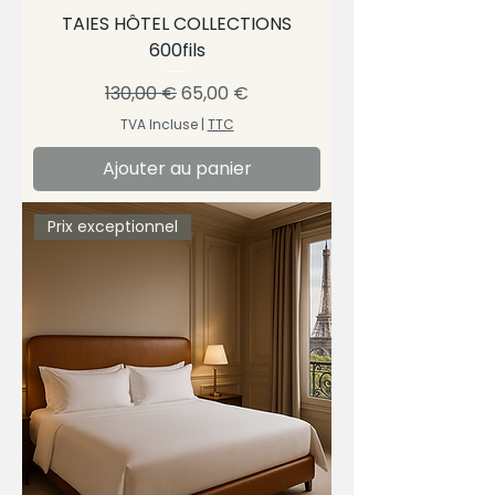
TAIES HÔTEL COLLECTIONS
600fils
Prix original
Prix promotionnel
130,00 €
65,00 €
TVA Incluse
|
TTC
Ajouter au panier
Prix exceptionnel