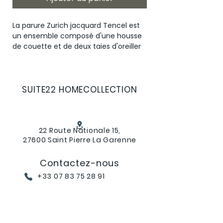
La parure Zurich jacquard Tencel est 
un ensemble composé d'une housse 
de couette et de deux taies d'oreiller 
de 50x70 cm. Fabriqué à partir de 
Tencel jacquard 100% coton, cette 
parure offre un toucher 
incroyablement doux et soyeux. 
SUITE22 HOMECOLLECTION
Confectionnée au Portugal dans un 
petit atelier certifié OEXO TEX, cette 
parure allie qualité et artisanat. 
Offrez-vous le luxe et le confort avec 
22 Route Nationale 15,
27600 Saint Pierre La Garenne
la parure Zurich jacquard Tencel pour 
une expérience de sommeil inégalée.
Contactez-nous
+33 07 83 75 28 91
suite22hc@gmail.com