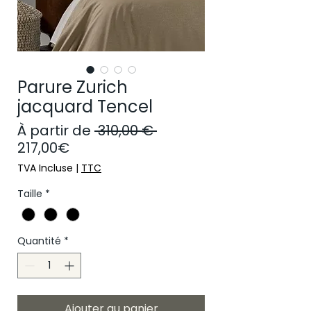
Parure Zurich
jacquard Tencel
Prix original
À partir de
 310,00 € 
Prix promotionnel
217,00€
TVA Incluse
|
TTC
Taille
*
Quantité
*
Ajouter au panier