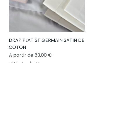
DRAP PLAT ST GERMAIN SATIN DE
COTON
Prix promotionnel
À partir de
83,00 €
TVA Incluse
|
TTC
€