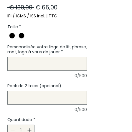
Preço normal
Preço promocional
 € 130,00 
€ 65,00
IPI / ICMS / ISS incl.
|
TTC
Taille
*
Personnalisée votre linge de lit, phrase,
mot, logo à vous de jouer
*
0/500
Pack de 2 taies (opcional)
0/500
Quantidade
*