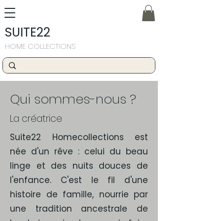
SUITE22
HOME COLLECTIONS
Qui sommes-nous ?
La créatrice
Suite22 Homecollections est
née d'un rêve : celui du beau
linge et des nuits douces de
l'enfance. C'est le fil d'une
histoire de famille, nourrie par
une tradition ancestrale de