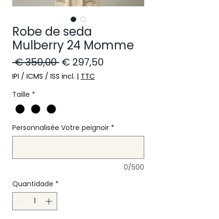
Robe de seda
Mulberry 24 Momme
Preço normal
Preço promocional
 € 350,00 
€ 297,50
IPI / ICMS / ISS incl.
|
TTC
Taille
*
Personnalisée Votre peignoir
*
0/500
Quantidade
*