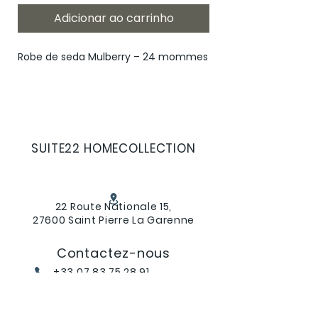
Adicionar ao carrinho
Robe de seda Mulberry – 24 mommes
Mergulhe no mundo do luxo absoluto
com o nosso roupão de seda de
amoreira 24 momme, uma qualidade
excepcional com densidade rara,
SUITE22 HOMECOLLECTION
reservada para as peças mais
prestigiadas.
22 Route Nationale 15,
27600 Saint Pierre La Garenne
Infinitamente macia e notavelmente
durável, esta preciosa seda envolve o
corpo com elegância natural e uma
Contactez-nous
incomparável sensação de segunda
+33 07 83 75 28 91
pele.
suite22hc@gmail.com