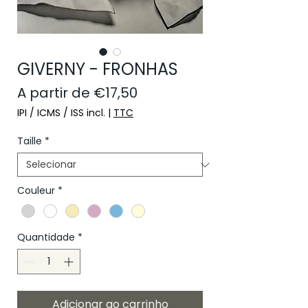
GIVERNY - FRONHAS
Preço promocional
A partir de
€17,50
IPI / ICMS / ISS incl.
|
TTC
Taille
*
Couleur
*
Quantidade
*
Adicionar ao carrinho