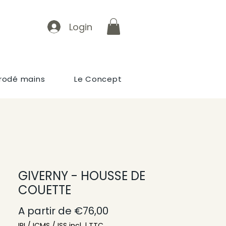
Login
rodé mains
Le Concept
GIVERNY - HOUSSE DE
COUETTE
Preço promocional
A partir de
€76,00
IPI / ICMS / ISS incl.
|
TTC