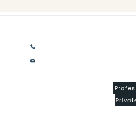
CTION
Contactez-nous
+33 07 83 75 28 91
nne
suite22hc@gmail.com
Profes
Paiements Acceptés
- PayPal
Privat
- MasterCad
- Visa