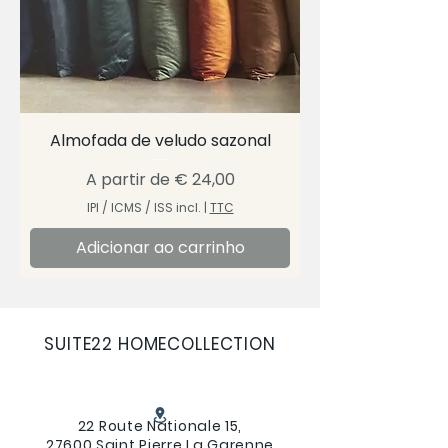
Almofada de veludo sazonal
Preço promocional
A partir de
€ 24,00
IPI / ICMS / ISS incl.
|
TTC
Adicionar ao carrinho
SUITE22 HOMECOLLECTION
22 Route Nationale 15,
27600 Saint Pierre La Garenne