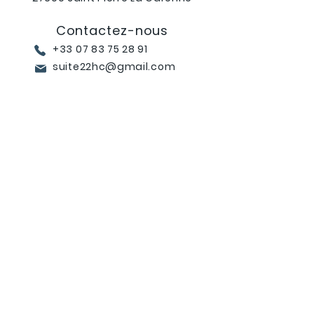
Contactez-nous
+33 07 83 75 28 91
suite22hc@gmail.com
Rejoignez nous
Légal
Terms & Conditions
Paiements Acceptés
- PayPal
- MasterCad
- Visa